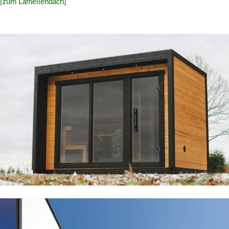
[zum Lamellendach]
Herbst- & Winterzeit ist
Saunazeit
Outdoor-
Sauna