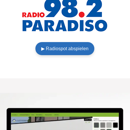
▶︎ Radiospot abspielen