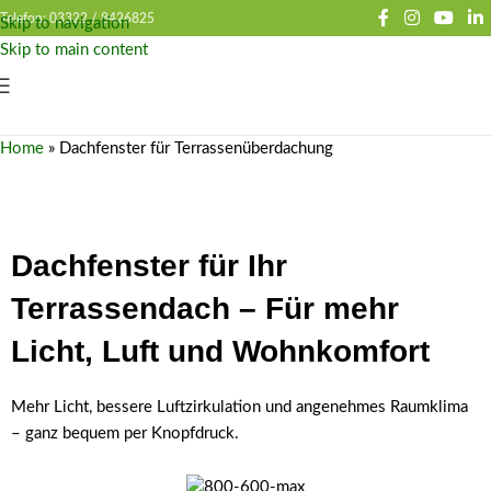
Telefon: 03322 /
8426825
Skip to navigation
Skip to main content
Home
»
Dachfenster für Terrassenüberdachung
Dachfenster für Ihr
Terrassendach – Für mehr
Licht, Luft und Wohnkomfort
Mehr Licht, bessere Luftzirkulation und angenehmes Raumklima
– ganz bequem per Knopfdruck.