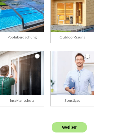
Poolüberdachung
Outdoor-Sauna
Insektenschutz
Sonstiges
weiter