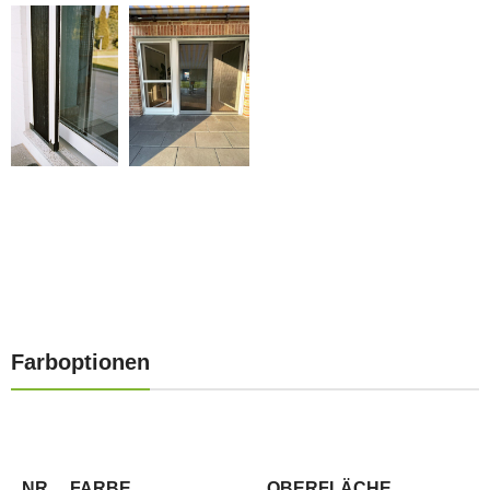
Farboptionen
NR
FARBE
OBERFLÄCHE