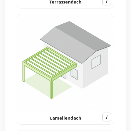
i
Terrassendach
i
Lamellendach