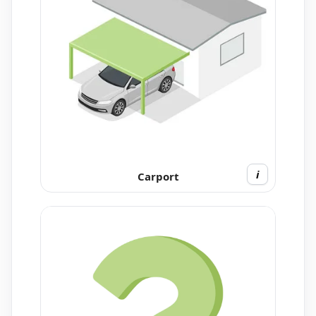
i
Carport