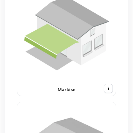
i
Markise