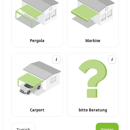
Pergola
Markise
i
i
Carport
bitte Beratung
Zurück
Weiter