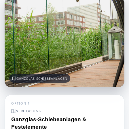
🪟
GANZGLAS-SCHIEBEANLAGEN
OPTION 1
🪟
VERGLASUNG
Ganzglas-Schiebeanlagen &
Festelemente