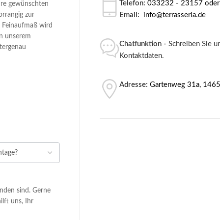
Telefon:
033232 - 23157 oder
Ihre gewünschten
orrangig zur
Email:
info@terrasseria.de
m Feinaufmaß wird
on unserem
Chatfunktion -
Schreiben Sie un
etergenau
Kontaktdaten.
Adresse:
Gartenweg 31a, 1465
anden sind. Gerne
ft uns, Ihr