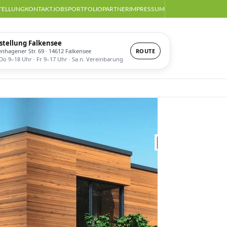
TELLUNG
KONTAKT
JOBS
PORTFOLIO
PARTNER
IMPRESSUM
stellung Falkensee
enhagener Str. 69 · 14612 Falkensee
ROUTE
o 9–18 Uhr · Fr 9–17 Uhr · Sa n. Vereinbarung