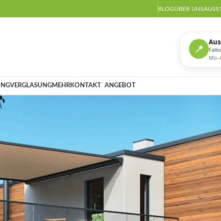
BLOG
ÜBER UNS
AUSS
Aus
📍
Falk
Mo–D
UNG
VERGLASUNG
MEHR
KONTAKT
ANGEBOT