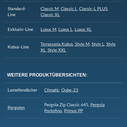
Standard-
Classic M
,
Classic L
,
Classic-L PLUS
,
Line
Classic XL
Exklusiv-Line
Luxus M
,
Luxus L
,
Luxus XL
Terrasseria Kubus
,
Style M
,
Style L
,
Style
Kubus-Line
XL
,
Style XXL
WEITERE PRODUKTÜBERSICHTEN:
Lamellendächer
Climatic
,
Qube-23
Pergola Zip Classic 645
,
Pergola
Pergolen
Portofino
,
Primus PP