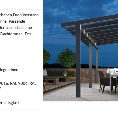
ktischen Dachüberstand
inne. Passende
Terrassendach eine
 Dachterrasse. Der
 Regenrinne
L 9016, RAL 9006, RAL
3
heitsglas)