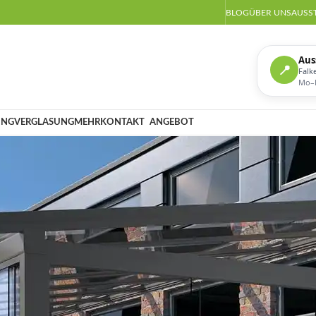
BLOG
ÜBER UNS
AUSS
Aus
📍
Falk
Mo–D
UNG
VERGLASUNG
MEHR
KONTAKT
ANGEBOT