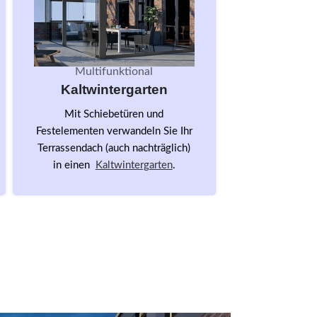
Multifunktional
Profil-
Kaltwintergarten
Standar
Fein
Mit Schiebetüren und
Festelementen verwandeln Sie Ihr
RAL 9016
Terrassendach (auch nachträglich)
RAL 9006
in einen
Kaltwintergarten
.
Marr
D