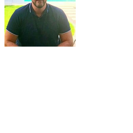
Ich stehe Ihnen gerne
zur Verfügung, wenn
Sie Fragen haben oder
ein Angebot benötigen.
Liebe Terrassendach-Interessierte,
ich bin Roland Günther, Ihr Terrassendach-Experte. Gern stehe
ich Ihnen kostenlos und unverbindlich für alle Ihre Fragen zur
Verfügung. Ob es um Materialien, Designs, Größen oder
Erweiterungen geht – ich helfe Ihnen, Ihr Terrassendachprojekt
optimal umzusetzen.
Freue mich auf Ihre Kontaktaufnahme,
Roland Günther
Festnetz: 03322-8426825