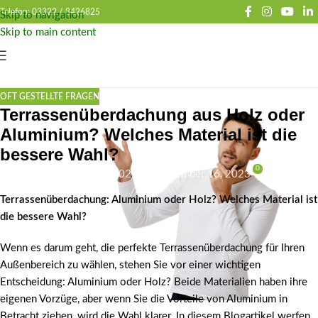
Telefon: 03322 /
8426825
Skip to navigation
Skip to main content
OFT GESTELLTE FRAGEN
Terrassenüberdachung aus Holz oder
Aluminium? Welches Material ist die
bessere Wahl?
0
Ronny Berger
Februar 9, 2024
On September 16, 2023
Terrassenüberdachung: Aluminium oder Holz? Welches Material ist
die bessere Wahl?
Wenn es darum geht, die perfekte Terrassenüberdachung für Ihren
Außenbereich zu wählen, stehen Sie vor einer wichtigen
Entscheidung: Aluminium oder Holz? Beide Materialien haben ihre
eigenen Vorzüge, aber wenn Sie die Vorteile von Aluminium in
Betracht ziehen, wird die Wahl klarer. In diesem Blogartikel werfen