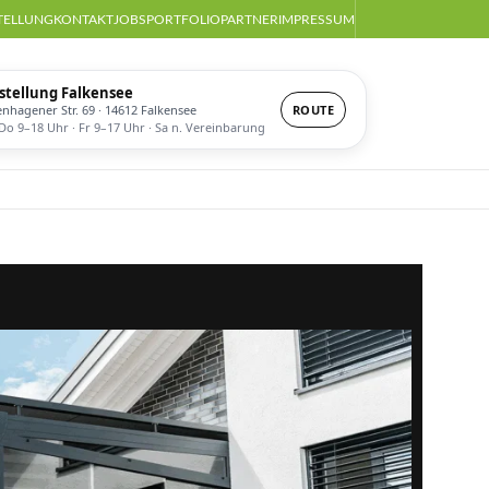
TELLUNG
KONTAKT
JOBS
PORTFOLIO
PARTNER
IMPRESSUM
stellung Falkensee
enhagener Str. 69 · 14612 Falkensee
ROUTE
o 9–18 Uhr · Fr 9–17 Uhr · Sa n. Vereinbarung