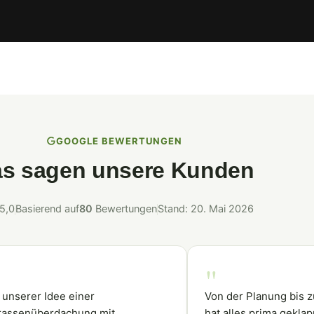
GOOGLE BEWERTUNGEN
s sagen unsere Kunden
 5,0
Basierend auf
80
Bewertungen
Stand: 20. Mai 2026
"
 unserer Idee einer
Von der Planung bis 
rassenüberdachung mit
hat alles prima geklap