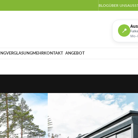
BLOG
ÜBER UNS
AUSS
Aus
📍
Falk
Mo–D
UNG
VERGLASUNG
MEHR
KONTAKT
ANGEBOT