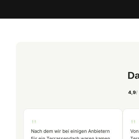
Da
4,9
/
"
"
Nach dem wir bei einigen Anbietern
Von
für ein Terrassendach waren kamen
Ter