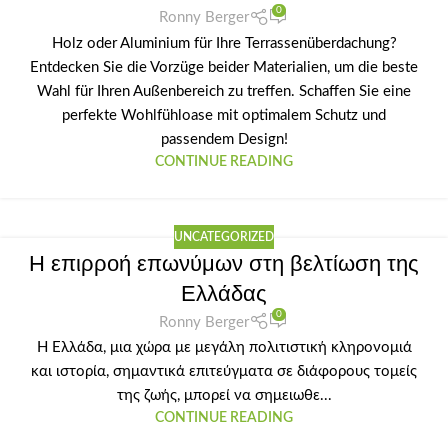
0
Ronny Berger
Holz oder Aluminium für Ihre Terrassenüberdachung?
Entdecken Sie die Vorzüge beider Materialien, um die beste
Wahl für Ihren Außenbereich zu treffen. Schaffen Sie eine
perfekte Wohlfühloase mit optimalem Schutz und
passendem Design!
CONTINUE READING
UNCATEGORIZED
Η επιρροή επωνύμων στη βελτίωση της
Ελλάδας
0
Ronny Berger
Η Ελλάδα, μια χώρα με μεγάλη πολιτιστική κληρονομιά
και ιστορία, σημαντικά επιτεύγματα σε διάφορους τομείς
της ζωής, μπορεί να σημειωθε...
CONTINUE READING