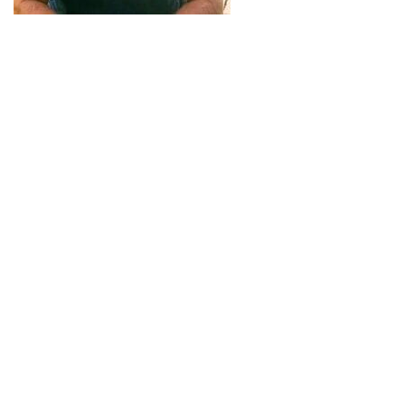
Liebe Terrassendach-Interessierte,
ich bin Roland Günther, Ihr Beschattungs-Experte. Gern stehe
ich Ihnen kostenlos und unverbindlich für alle Ihre Fragen zur
Verfügung. Ob es um Materialien, Designs, Größen oder
Erweiterungen geht – ich helfe Ihnen, Ihr Terrassendachprojekt
optimal umzusetzen.
Freue mich auf Ihre Kontaktaufnahme,
Roland Günther
Oft gestellte Fragen
Was ist eine Senkrechtmarkise?
Eine Senkrechtmarkise ist eine Art von
Sonnenschutzvorrichtung, die dazu dient, Sonnenlicht und
unerwünschte Blicke von außen zu blockieren. Sie besteht in