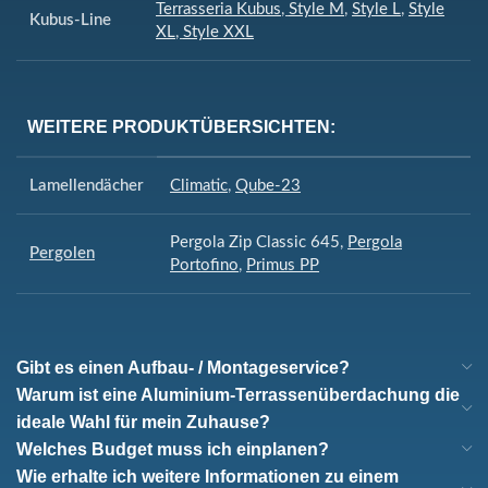
Terrasseria Kubus
,
Style M
,
Style L
,
Style
Kubus-Line
XL
,
Style XXL
WEITERE PRODUKTÜBERSICHTEN:
Lamellendächer
Climatic
,
Qube-23
Pergola Zip Classic 645
,
Pergola
Pergolen
Portofino
,
Primus PP
Gibt es einen Aufbau- / Montageservice?
Warum ist eine Aluminium-Terrassenüberdachung die
ideale Wahl für mein Zuhause?
Welches Budget muss ich einplanen?
Wie erhalte ich weitere Informationen zu einem