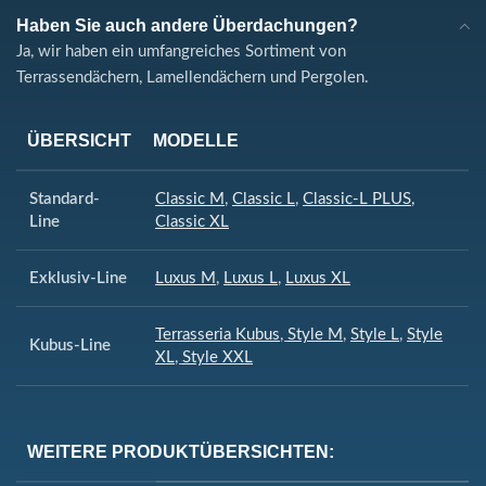
Haben Sie auch andere Überdachungen?
Ja, wir haben ein umfangreiches Sortiment von
Terrassendächern, Lamellendächern und Pergolen.
ÜBERSICHT
MODELLE
Standard-
Classic M
,
Classic L
,
Classic-L PLUS
,
Line
Classic XL
Exklusiv-Line
Luxus M
,
Luxus L
,
Luxus XL
Terrasseria Kubus
,
Style M
,
Style L
,
Style
Kubus-Line
XL
,
Style XXL
WEITERE PRODUKTÜBERSICHTEN: