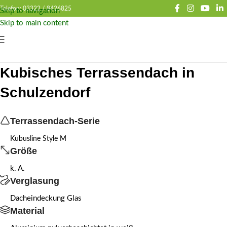
Telefon: 03322 /
8426825
Skip to navigation
Skip to main content
Kubisches Terrassendach in
Schulzendorf
Terrassendach-Serie
Kubusline Style M
Größe
k. A.
Verglasung
Dacheindeckung Glas
Material