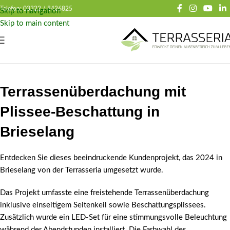
Telefon: 03322 /
8426825
Skip to navigation
Skip to main content
Terrassenüberdachung mit
Plissee-Beschattung in
Brieselang
Entdecken Sie dieses beeindruckende Kundenprojekt, das 2024 in
Brieselang von der Terrasseria umgesetzt wurde.
Das Projekt umfasste eine freistehende Terrassenüberdachung
inklusive einseitigem Seitenkeil sowie Beschattungsplissees.
Zusätzlich wurde ein LED-Set für eine stimmungsvolle Beleuchtung
während der Abendstunden installiert. Die Farbwahl des